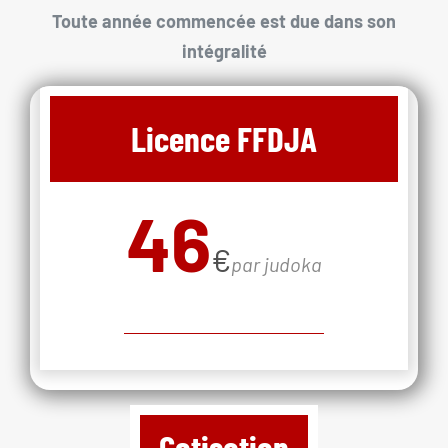
Toute année commencée est due dans son
intégralité
Licence FFDJA
46
€
par judoka
Cotisation