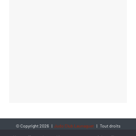
© Copyright
2026 |
Judo Club Launaguet
| Tout droits
réservés | Création
ASA Design